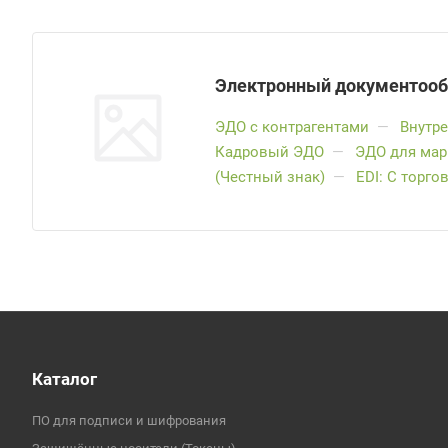
Электронный документооб
ЭДО с контрагентами
—
Внутр
Кадровый ЭДО
—
ЭДО для мар
(Честный знак)
—
EDI: С торг
Каталог
ПО для подписи и шифрования