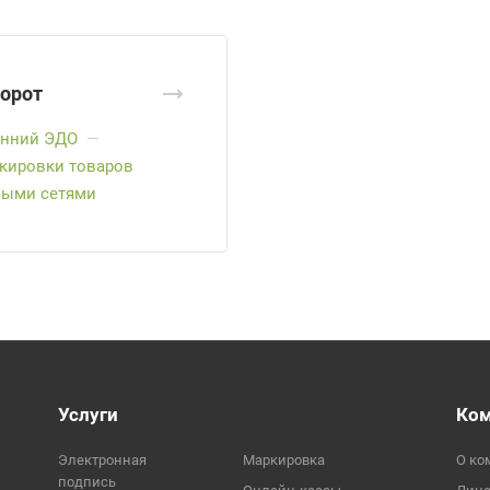
орот
енний ЭДО
—
кировки товаров
овыми сетями
Услуги
Ко
Электронная
Маркировка
О ко
подпись