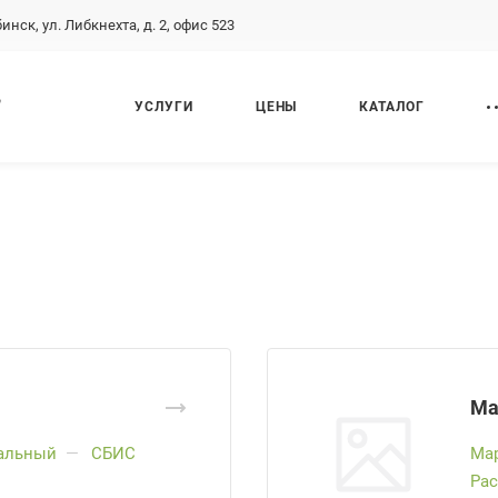
бинск, ул. Либкнехта, д. 2, офис 523
,
УСЛУГИ
ЦЕНЫ
КАТАЛОГ
Ма
альный
—
СБИС
Ма
Рас