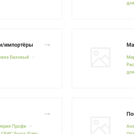
для
и/импортёры
Ма
овка Базовый
—
Ма
Рас
для
По
терия Профи
—
Ана
СБИС Бухта (Saby
Оп