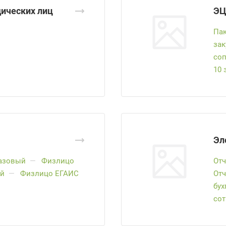
ических лиц
ЭЦ
Пак
зак
соп
10 
Эл
азовый
—
Физлицо
Отч
ий
—
Физлицо ЕГАИС
От
бух
со