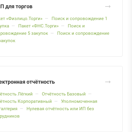
П для торгов
ет «Физлицо.Торги»
—
Поиск и сопровождение 1
упка
—
Пакет «ФНС.Торги»
—
Поиск и
ровождение 5 закупок
—
Поиск и сопровождение
закупок
ектронная отчётность
ётность Лёгкий
—
Отчётность Базовый
—
чётность Корпоративный
—
Уполномоченная
галтерия
—
Нулевая отчётность или ИП без
трудников