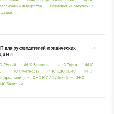
реализации имущества
—
Размещение закупок на
ощадке
П для руководителей юридических
ц и ИП
С Лёгкий
—
ФНС Базовый
—
ФНС Торги
—
ФНС
О
—
ФНС Отчётность
—
ФНС ЭДО СБИС
—
ФНС
 (продление)
—
ФНС ЕГАИС Лёгкий
—
ФНС
АИС Базовый