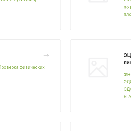
по 
пл
ЭЦ
ли
Проверка физических
ФН
ЭД
ЭДО
ЕГ