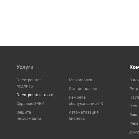
Услуги
Ко
Электронная
Маркировка
О ко
подпись
Онлайн-кассы
Лиц
Электронные торги
Ремонт и
Парт
Сервисы SABY
обслуживание ПК
Отз
Защита
Автоматизация
Вака
информации
бизнеса
Рекв
Док