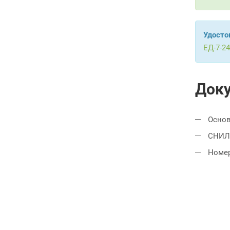
Удосто
ЕД-7-2
Доку
Основ
СНИЛ
Номер