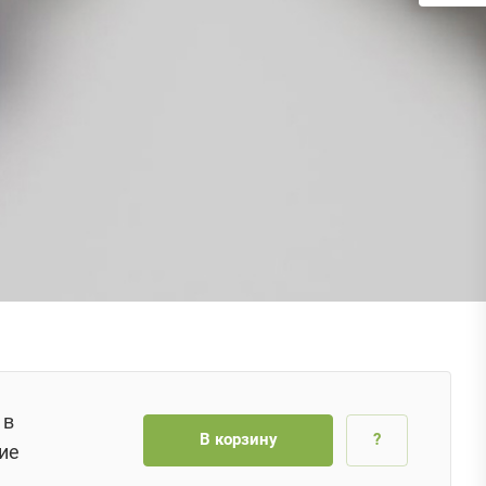
 в
В корзину
?
ие