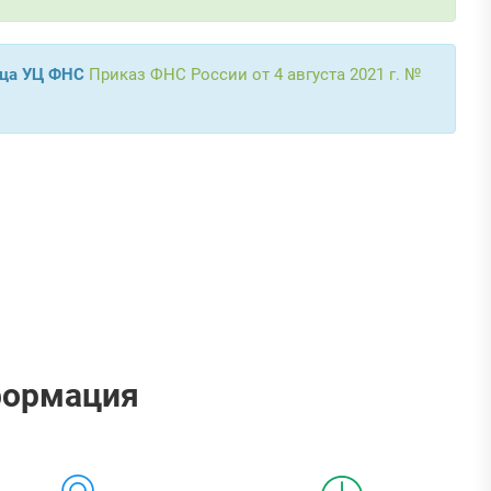
ица УЦ ФНС
Приказ ФНС России от 4 августа 2021 г. №
формация