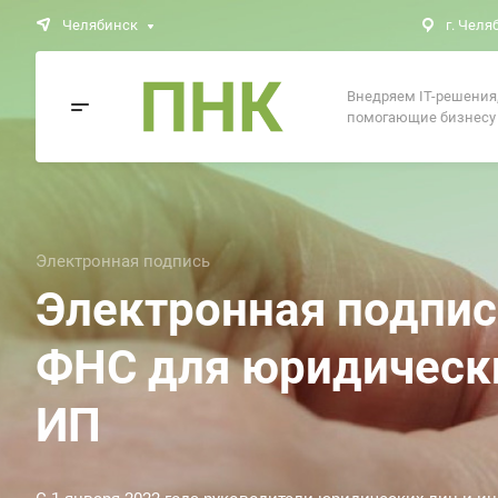
Челябинск
г. Челя
Внедряем IT-решения
помогающие бизнесу
Электронная подпись
Электронная подпис
ФНС для юридически
ИП