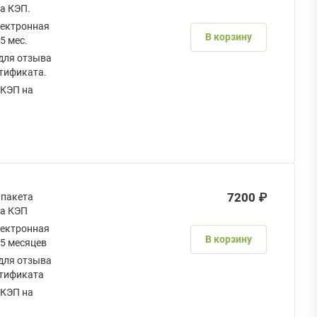
а КЭП.
ектронная
В корзину
5 мес.
для отзыва
тификата.
 КЭП на
.
7200 ₽
 пакета
ка КЭП
ектронная
В корзину
15 месяцев
для отзыва
ртификата
 КЭП на