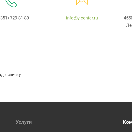
(351) 729-81-89
info@y-center.ru
455
Ле
д к списку
Услуги
Ко