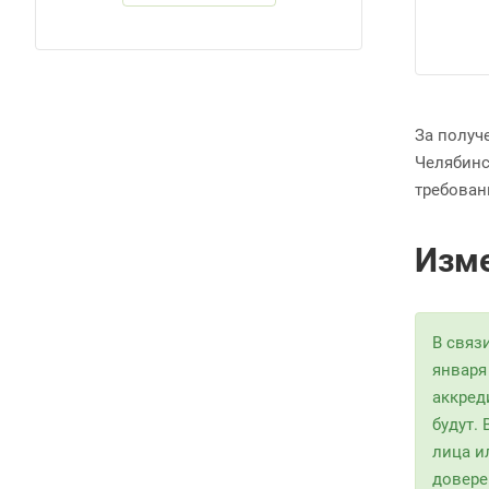
За получ
Челябинс
требован
Изме
В связ
января
аккред
будут.
лица и
довере