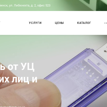
бинск, ул. Либкнехта, д. 2, офис 523
,
УСЛУГИ
ЦЕНЫ
КАТАЛОГ
ь от УЦ
х лиц и