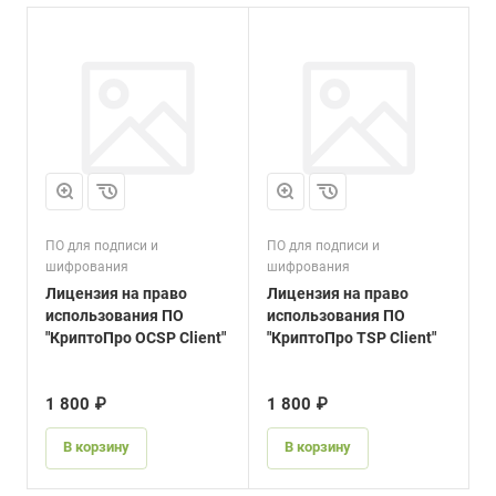
ПО для подписи и
ПО для подписи и
П
шифрования
шифрования
ш
Лицензия на право
Лицензия на право
Л
использования ПО
использования ПО
и
"КриптоПро OCSP Client"
"КриптоПро TSP Client"
«
(
1 800 ₽
1 800 ₽
1
В корзину
В корзину